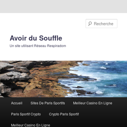
Rech
Avoir du Souffle
Un site utilisant Réseau Respiradom
Menu principal
Accueil
Sites De Paris Sportifs
Meilleur Casino En Ligne
Aller au contenu principal
Aller au contenu secondaire
Paris Sportif Crypto
Crypto Paris Sportif
Meilleur Casino En Ligne