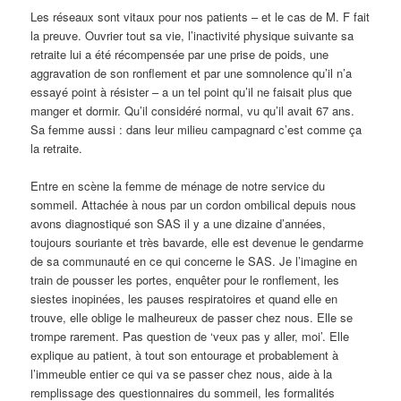
Les réseaux sont vitaux pour nos patients – et le cas de M. F fait
la preuve. Ouvrier tout sa vie, l’inactivité physique suivante sa
retraite lui a été récompensée par une prise de poids, une
aggravation de son ronflement et par une somnolence qu’il n’a
essayé point à résister – a un tel point qu’il ne faisait plus que
manger et dormir. Qu’il considéré normal, vu qu’il avait 67 ans.
Sa femme aussi : dans leur milieu campagnard c’est comme ça
la retraite.
Entre en scène la femme de ménage de notre service du
sommeil. Attachée à nous par un cordon ombilical depuis nous
avons diagnostiqué son SAS il y a une dizaine d’années,
toujours souriante et très bavarde, elle est devenue le gendarme
de sa communauté en ce qui concerne le SAS. Je l’imagine en
train de pousser les portes, enquêter pour le ronflement, les
siestes inopinées, les pauses respiratoires et quand elle en
trouve, elle oblige le malheureux de passer chez nous. Elle se
trompe rarement. Pas question de ‘veux pas y aller, moi’. Elle
explique au patient, à tout son entourage et probablement à
l’immeuble entier ce qui va se passer chez nous, aide à la
remplissage des questionnaires du sommeil, les formalités