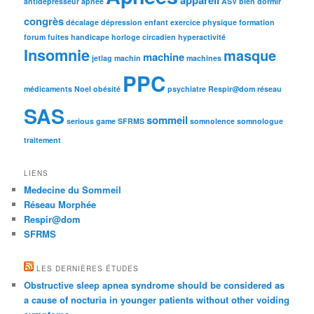
antidépresseur
apnée
ASV
bien dormir
congrès
décalage
dépression
enfant
exercice physique
formation
forum
fuites
handicape
horloge circadien
hyperactivité
Insomnie
masque
machine
jetlag
machin
machines
PPC
médicaments
Noel
obésité
psychiatre
Respir@dom
réseau
SAS
sommeil
serious game
SFRMS
somnolence
somnologue
traitement
LIENS
Medecine du Sommeil
Réseau Morphée
Respir@dom
SFRMS
LES DERNIÈRES ÉTUDES
Obstructive sleep apnea syndrome should be considered as
a cause of nocturia in younger patients without other voiding