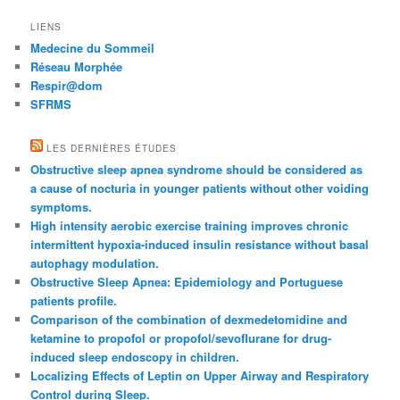
LIENS
Medecine du Sommeil
Réseau Morphée
Respir@dom
SFRMS
LES DERNIÈRES ÉTUDES
Obstructive sleep apnea syndrome should be considered as
a cause of nocturia in younger patients without other voiding
symptoms.
High intensity aerobic exercise training improves chronic
intermittent hypoxia-induced insulin resistance without basal
autophagy modulation.
Obstructive Sleep Apnea: Epidemiology and Portuguese
patients profile.
Comparison of the combination of dexmedetomidine and
ketamine to propofol or propofol/sevoflurane for drug-
induced sleep endoscopy in children.
Localizing Effects of Leptin on Upper Airway and Respiratory
Control during Sleep.