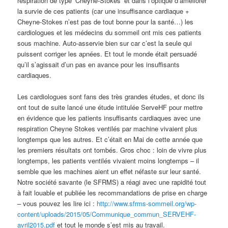
respiration de type ‘Cheyne-Stokes’ et dans l’optique d’améliorer
la survie de ces patients (car une insuffisance cardiaque +
Cheyne-Stokes n’est pas de tout bonne pour la santé…) les
cardiologues et les médecins du sommeil ont mis ces patients
sous machine. Auto-asservie bien sur car c’est la seule qui
puissent corriger les apnées. Et tout le monde était persuadé
qu’il s’agissait d’un pas en avance pour les insuffisants
cardiaques.
Les cardiologues sont fans des très grandes études, et donc ils
ont tout de suite lancé une étude intitulée ServeHF pour mettre
en évidence que les patients insuffisants cardiaques avec une
respiration Cheyne Stokes ventilés par machine vivaient plus
longtemps que les autres. Et c’était en Mai de cette année que
les premiers résultats ont tombés. Gros choc : loin de vivre plus
longtemps, les patients ventilés vivaient moins longtemps – il
semble que les machines aient un effet néfaste sur leur santé.
Notre société savante (le SFRMS) a réagi avec une rapidité tout
à fait louable et publiée les recommandations de prise en charge
– vous pouvez les lire ici :
http://www.sfrms-sommeil.org/wp-
content/uploads/2015/05/Communique_commun_SERVEHF-
avril2015.pdf
et tout le monde s’est mis au travail.