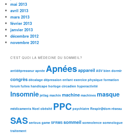
mai 2013
avril 2013
mars 2013
février 2013
janvier 2013
décembre 2012
novembre 2012
C’EST QUOI LA MÉDECINE DU SOMMEIL?
Apnées
appareil
antidépresseur
apnée
ASV
bien dormir
congrès
décalage
dépression
enfant
exercice physique
formation
forum
fuites
handicape
horloge circadien
hyperactivité
Insomnie
masque
machine
jetlag
machin
machines
PPC
médicaments
Noel
obésité
psychiatre
Respir@dom
réseau
SAS
sommeil
serious game
SFRMS
somnolence
somnologue
traitement