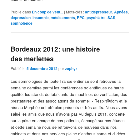
Publié dans
En coup de vent...
|
Mots-clés :
antidépresseur
,
Apnées
,
dépression
,
Insomnie
,
médicaments
,
PPC
,
psychiatre
,
SAS
,
somnolence
Bordeaux 2012: une histoire
des merlettes
Publié le
5 décembre 2012
par
zephyr
Les somnologues de toute France entier se sont retrouvés la
semaine dernière parmi les conférences scientifiques de haute
qualité, les stands de fabricants de machines de ventilation, des
prestataires et des associations du sommeil - Respir@dom et le
réseau Morphée ont été bien présents et très actifs. Nous avons
salué les amis que nous n’avons pas vu depuis 2011, concerté
sur la prise en charge de nos patients, échangé sur nos études
et cette semaine nous se retrouvons de nouveau dans nos
cabinets et dans nos services pleine d’enthousiasme et d’idées