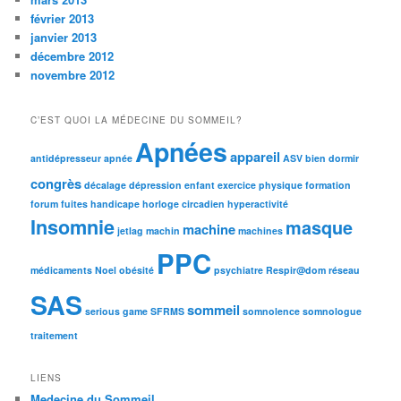
février 2013
janvier 2013
décembre 2012
novembre 2012
C’EST QUOI LA MÉDECINE DU SOMMEIL?
Apnées
appareil
antidépresseur
apnée
ASV
bien dormir
congrès
décalage
dépression
enfant
exercice physique
formation
forum
fuites
handicape
horloge circadien
hyperactivité
Insomnie
masque
machine
jetlag
machin
machines
PPC
médicaments
Noel
obésité
psychiatre
Respir@dom
réseau
SAS
sommeil
serious game
SFRMS
somnolence
somnologue
traitement
LIENS
Medecine du Sommeil