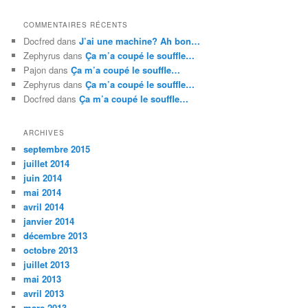
COMMENTAIRES RÉCENTS
Docfred
dans
J’ai une machine? Ah bon…
Zephyrus
dans
Ça m’a coupé le souffle…
Pajon
dans
Ça m’a coupé le souffle…
Zephyrus
dans
Ça m’a coupé le souffle…
Docfred
dans
Ça m’a coupé le souffle…
ARCHIVES
septembre 2015
juillet 2014
juin 2014
mai 2014
avril 2014
janvier 2014
décembre 2013
octobre 2013
juillet 2013
mai 2013
avril 2013
mars 2013