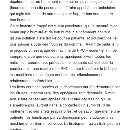
déprime, il faut un traitement renforcé, un psychologue… mais
(heureusement) elle pense aussi à faire appel à son technicien –
qui règle les fuites de son masque et hop, re bon sommeil, re
bon humeur…
Cette histoire a frappé notre ami psychiatre, qui l’a raconté avec
beaucoup d’humilité et de bon humeur, sincèrement content
qu’une solution a été trouvé pour sa patiente, et soucieux de ne
plus passer à côté des troubles du sommeil. Avant de partir je lui
ai proposé un essayage de machine de PPC – essentiel afin de
comprendre ce que nos patients apnéiques vivent toutes les
nuits – et, comme tout professionnel de santé qui voit pour la
première fois une machine de PPC il a été frappé par le fait que
les machines de nos jours sont petites, silencieuses et
relativement confortables.
Les liens entre les apnées et la dépression ont été démontrés par
les études : environ 20% des apnéiques sont déprimés. A mon
avis il faut penser aux apnées devant une dépression qui ne
s’améliore pas, surtout dans le contexte d’un surpoids, d’un
ronflement et des arrêts respiratoires, et de savoir que même une
patiente très handicapé par sa dépression peut s’adapter à sa
machine et en tirer un bénéfice. Et finalement, qu’un train peut en
cacher un autre…