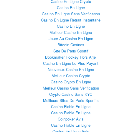
Casino En Ligne Crypto
Casino En Ligne
Casino En Ligne Sans Verification
Casino En Ligne Retrait Instantané
Casino En Ligne
Meilleur Casino En Ligne
Jouer Au Casino En Ligne
Bitcoin Casinos
Site De Paris Sportif
Bookmaker Hockey Hors Arjel
Casino En Ligne Le Plus Payant
Nouveaux Casino En Ligne
Meilleur Casino Crypto
Casino Crypto En Ligne
Meilleur Casino Sans Verification
Crypto Casino Sans KYC
Meilleurs Sites De Paris Sportifs
Casino Fiable En Ligne
Casino Fiable En Ligne
Coinpoker Avis
Casino Fiable En Ligne
Casino En Ligne Avis