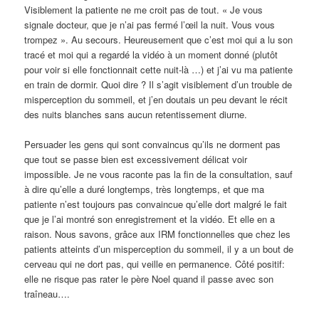
Visiblement la patiente ne me croit pas de tout. « Je vous
signale docteur, que je n’ai pas fermé l’œil la nuit. Vous vous
trompez ». Au secours. Heureusement que c’est moi qui a lu son
tracé et moi qui a regardé la vidéo à un moment donné (plutôt
pour voir si elle fonctionnait cette nuit-là …) et j’ai vu ma patiente
en train de dormir. Quoi dire ? Il s’agit visiblement d’un trouble de
misperception du sommeil, et j’en doutais un peu devant le récit
des nuits blanches sans aucun retentissement diurne.
Persuader les gens qui sont convaincus qu’ils ne dorment pas
que tout se passe bien est excessivement délicat voir
impossible. Je ne vous raconte pas la fin de la consultation, sauf
à dire qu’elle a duré longtemps, très longtemps, et que ma
patiente n’est toujours pas convaincue qu’elle dort malgré le fait
que je l’ai montré son enregistrement et la vidéo. Et elle en a
raison. Nous savons, grâce aux IRM fonctionnelles que chez les
patients atteints d’un misperception du sommeil, il y a un bout de
cerveau qui ne dort pas, qui veille en permanence. Côté positif:
elle ne risque pas rater le père Noel quand il passe avec son
traîneau….