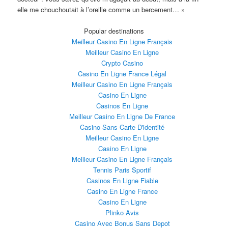
elle me chouchoutait à l’oreille comme un bercement… »
Popular destinations
Meilleur Casino En Ligne Français
Meilleur Casino En Ligne
Crypto Casino
Casino En Ligne France Légal
Meilleur Casino En Ligne Français
Casino En Ligne
Casinos En Ligne
Meilleur Casino En Ligne De France
Casino Sans Carte D'identité
Meilleur Casino En Ligne
Casino En Ligne
Meilleur Casino En Ligne Français
Tennis Paris Sportif
Casinos En Ligne Fiable
Casino En Ligne France
Casino En Ligne
Plinko Avis
Casino Avec Bonus Sans Depot