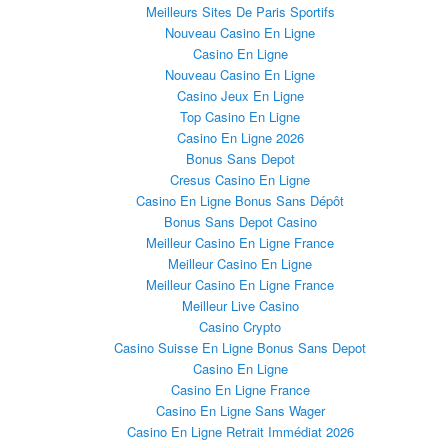
Meilleurs Sites De Paris Sportifs
Nouveau Casino En Ligne
Casino En Ligne
Nouveau Casino En Ligne
Casino Jeux En Ligne
Top Casino En Ligne
Casino En Ligne 2026
Bonus Sans Depot
Cresus Casino En Ligne
Casino En Ligne Bonus Sans Dépôt
Bonus Sans Depot Casino
Meilleur Casino En Ligne France
Meilleur Casino En Ligne
Meilleur Casino En Ligne France
Meilleur Live Casino
Casino Crypto
Casino Suisse En Ligne Bonus Sans Depot
Casino En Ligne
Casino En Ligne France
Casino En Ligne Sans Wager
Casino En Ligne Retrait Immédiat 2026