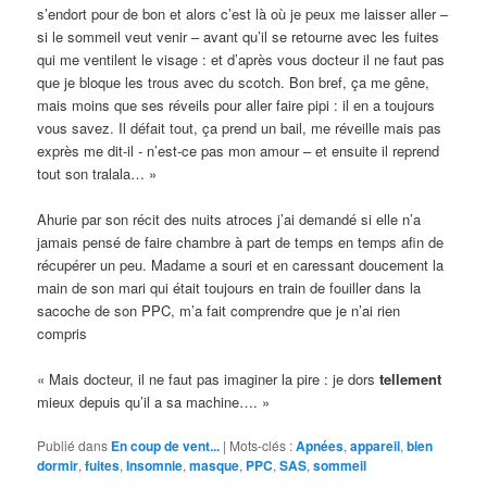
s’endort pour de bon et alors c’est là où je peux me laisser aller –
si le sommeil veut venir – avant qu’il se retourne avec les fuites
qui me ventilent le visage : et d’après vous docteur il ne faut pas
que je bloque les trous avec du scotch. Bon bref, ça me gêne,
mais moins que ses réveils pour aller faire pipi : il en a toujours
vous savez. Il défait tout, ça prend un bail, me réveille mais pas
exprès me dit-il - n’est-ce pas mon amour – et ensuite il reprend
tout son tralala… »
Ahurie par son récit des nuits atroces j’ai demandé si elle n’a
jamais pensé de faire chambre à part de temps en temps afin de
récupérer un peu. Madame a souri et en caressant doucement la
main de son mari qui était toujours en train de fouiller dans la
sacoche de son PPC, m’a fait comprendre que je n’ai rien
compris
« Mais docteur, il ne faut pas imaginer la pire : je dors
tellement
mieux depuis qu’il a sa machine…. »
Publié dans
En coup de vent...
|
Mots-clés :
Apnées
,
appareil
,
bien
dormir
,
fuites
,
Insomnie
,
masque
,
PPC
,
SAS
,
sommeil