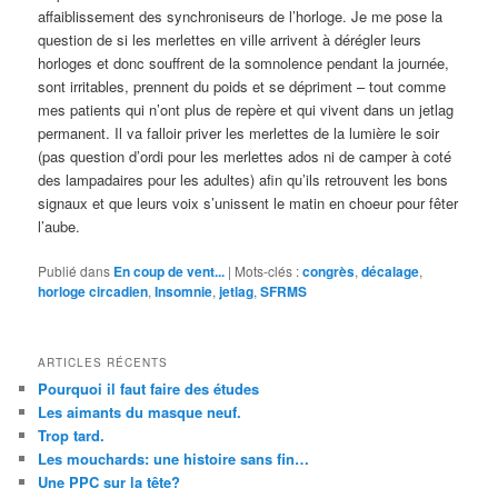
affaiblissement des synchroniseurs de l’horloge. Je me pose la
question de si les merlettes en ville arrivent à dérégler leurs
horloges et donc souffrent de la somnolence pendant la journée,
sont irritables, prennent du poids et se dépriment – tout comme
mes patients qui n’ont plus de repère et qui vivent dans un jetlag
permanent. Il va falloir priver les merlettes de la lumière le soir
(pas question d’ordi pour les merlettes ados ni de camper à coté
des lampadaires pour les adultes) afin qu’ils retrouvent les bons
signaux et que leurs voix s’unissent le matin en choeur pour fêter
l’aube.
Publié dans
En coup de vent...
|
Mots-clés :
congrès
,
décalage
,
horloge circadien
,
Insomnie
,
jetlag
,
SFRMS
ARTICLES RÉCENTS
Pourquoi il faut faire des études
Les aimants du masque neuf.
Trop tard.
Les mouchards: une histoire sans fin…
Une PPC sur la tête?