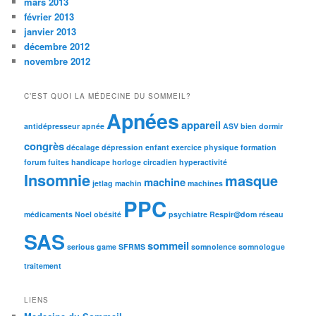
mars 2013
février 2013
janvier 2013
décembre 2012
novembre 2012
C’EST QUOI LA MÉDECINE DU SOMMEIL?
Apnées
appareil
antidépresseur
apnée
ASV
bien dormir
congrès
décalage
dépression
enfant
exercice physique
formation
forum
fuites
handicape
horloge circadien
hyperactivité
Insomnie
masque
machine
jetlag
machin
machines
PPC
médicaments
Noel
obésité
psychiatre
Respir@dom
réseau
SAS
sommeil
serious game
SFRMS
somnolence
somnologue
traitement
LIENS