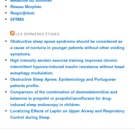
Medecine du Sommeil
Réseau Morphée
Respir@dom
SFRMS
LES DERNIÈRES ÉTUDES
Obstructive sleep apnea syndrome should be considered as
a cause of nocturia in younger patients without other voiding
symptoms.
High intensity aerobic exercise training improves chronic
intermittent hypoxia-induced insulin resistance without basal
autophagy modulation.
Obstructive Sleep Apnea: Epidemiology and Portuguese
patients profile.
Comparison of the combination of dexmedetomidine and
ketamine to propofol or propofol/sevoflurane for drug-
induced sleep endoscopy in children.
Localizing Effects of Leptin on Upper Airway and Respiratory
Control during Sleep.