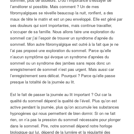
sommeil, plus de douleurs. D’où l’importance d’essayer de
l’améliorer si possible. Mais comment ? Un de mes
fibromyalgiques se réveille beaucoup la nuit, ronflent, a des
maux de tête le matin et est un peu enveloppé. Elle est gêné par
ses douleurs qui sont importantes, mais continue travailler,
s’occuper de sa famille. Nous allons faire une exploration du
sommeil car j’ai l’espoir de trouver un syndrome d’apnée du
sommeil. Mon autre fibromyalgique est outré à la fait que je ne
l’ai pas proposé une exploration du sommeil. Parce qu’elle
n’aucun symptôme qui évoque un syndrome d’apnées du
sommeil ou un syndrome des jambes sans repos donc un
enregistrement de sommeil n’est pas urgent. Mais aussi car
l’enregistrement sera délicat. Pourquoi ? Parce qu’elle passe
presque la totalité de la journée au lit.
Est le fait de passer la journée au lit important ? Oui car la
qualité du sommeil dépend la qualité de l’éveil. Plus qu’on est
active pendant la journée, plus qu’on accumule les substances
hypnogènes qui nous permettent de bien dormir. Si on ne fait
rien, on n’a pas la pression du sommeil nécessaire pour plonger
dans le sommeil. Pire, notre sommeil dépend notre horloge
biologique qui lui, dépend de la lumière et la régularité des