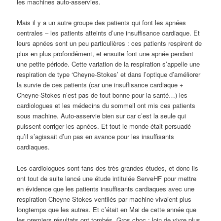
les machines auto-asservies.
Mais il y a un autre groupe des patients qui font les apnées
centrales – les patients atteints d’une insuffisance cardiaque. Et
leurs apnées sont un peu particulières : ces patients respirent de
plus en plus profondément, et ensuite font une apnée pendant
une petite période. Cette variation de la respiration s’appelle une
respiration de type ‘Cheyne-Stokes’ et dans l’optique d’améliorer
la survie de ces patients (car une insuffisance cardiaque +
Cheyne-Stokes n’est pas de tout bonne pour la santé…) les
cardiologues et les médecins du sommeil ont mis ces patients
sous machine. Auto-asservie bien sur car c’est la seule qui
puissent corriger les apnées. Et tout le monde était persuadé
qu’il s’agissait d’un pas en avance pour les insuffisants
cardiaques.
Les cardiologues sont fans des très grandes études, et donc ils
ont tout de suite lancé une étude intitulée ServeHF pour mettre
en évidence que les patients insuffisants cardiaques avec une
respiration Cheyne Stokes ventilés par machine vivaient plus
longtemps que les autres. Et c’était en Mai de cette année que
les premiers résultats ont tombés. Gros choc : loin de vivre plus