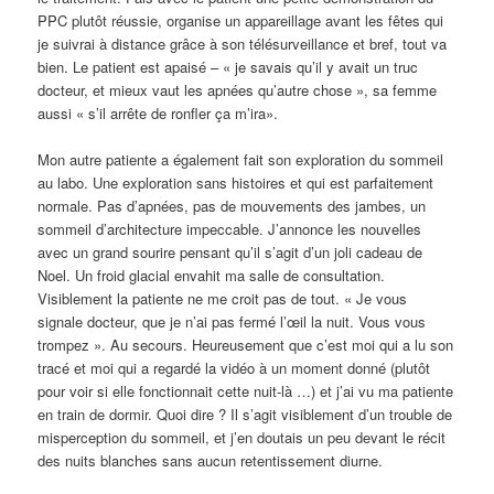
PPC plutôt réussie, organise un appareillage avant les fêtes qui
je suivrai à distance grâce à son télésurveillance et bref, tout va
bien. Le patient est apaisé – « je savais qu’il y avait un truc
docteur, et mieux vaut les apnées qu’autre chose », sa femme
aussi « s’il arrête de ronfler ça m’ira».
Mon autre patiente a également fait son exploration du sommeil
au labo. Une exploration sans histoires et qui est parfaitement
normale. Pas d’apnées, pas de mouvements des jambes, un
sommeil d’architecture impeccable. J’annonce les nouvelles
avec un grand sourire pensant qu’il s’agit d’un joli cadeau de
Noel. Un froid glacial envahit ma salle de consultation.
Visiblement la patiente ne me croit pas de tout. « Je vous
signale docteur, que je n’ai pas fermé l’œil la nuit. Vous vous
trompez ». Au secours. Heureusement que c’est moi qui a lu son
tracé et moi qui a regardé la vidéo à un moment donné (plutôt
pour voir si elle fonctionnait cette nuit-là …) et j’ai vu ma patiente
en train de dormir. Quoi dire ? Il s’agit visiblement d’un trouble de
misperception du sommeil, et j’en doutais un peu devant le récit
des nuits blanches sans aucun retentissement diurne.