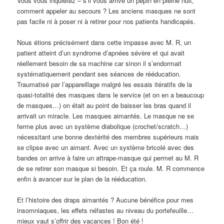
Vous vous inquiétez – s’il vous arrive un pépin en pleine nuit,
comment appeler au secours ? Les anciens masques ne sont
pas facile ni à poser ni à retirer pour nos patients handicapés.
Nous étions précisément dans cette impasse avec M. R, un
patient atteint d’un syndrome d’apnées sévère et qui avait
réellement besoin de sa machine car sinon il s’endormait
systématiquement pendant ses séances de rééducation.
Traumatisé par l’appareillage malgré les essais itératifs de la
quasi-totalité des masques dans le service (et on en a beaucoup
de masques…) on était au point de baisser les bras quand il
arrivait un miracle. Les masques aimantés. Le masque ne se
ferme plus avec un système diabolique (crochet/scratch…)
nécessitant une bonne dextérité des membres supérieurs mais
se clipse avec un aimant. Avec un système bricolé avec des
bandes on arrive à faire un attrape-masque qui permet au M. R
de se retirer son masque si besoin. Et ça roule. M. R commence
enfin à avancer sur le plan de la rééducation.
Et l’histoire des draps aimantés ? Aucune bénéfice pour mes
insomniaques, les effets néfastes au niveau du portefeuille…
mieux vaut s’offrir des vacances ! Bon été !