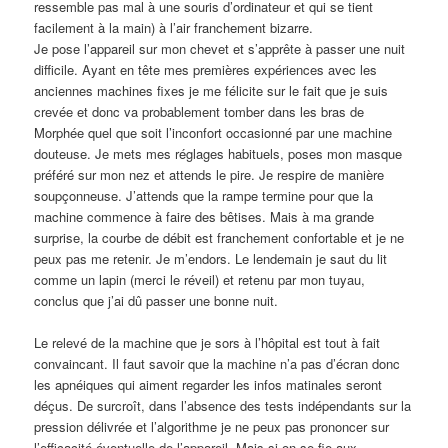
ressemble pas mal à une souris d’ordinateur et qui se tient
facilement à la main) à l’air franchement bizarre.
Je pose l’appareil sur mon chevet et s’apprête à passer une nuit
difficile. Ayant en tête mes premières expériences avec les
anciennes machines fixes je me félicite sur le fait que je suis
crevée et donc va probablement tomber dans les bras de
Morphée quel que soit l’inconfort occasionné par une machine
douteuse. Je mets mes réglages habituels, poses mon masque
préféré sur mon nez et attends le pire. Je respire de manière
soupçonneuse. J’attends que la rampe termine pour que la
machine commence à faire des bêtises. Mais à ma grande
surprise, la courbe de débit est franchement confortable et je ne
peux pas me retenir. Je m’endors. Le lendemain je saut du lit
comme un lapin (merci le réveil) et retenu par mon tuyau,
conclus que j’ai dû passer une bonne nuit.
Le relevé de la machine que je sors à l’hôpital est tout à fait
convaincant. Il faut savoir que la machine n’a pas d’écran donc
les apnéiques qui aiment regarder les infos matinales seront
déçus. De surcroît, dans l’absence des tests indépendants sur la
pression délivrée et l’algorithme je ne peux pas prononcer sur
l’efficacité éventuelle de l’appareil. Mais si on se fie aux