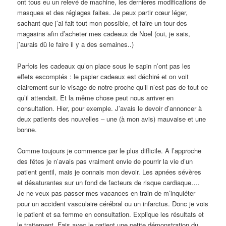
ont tous eu un relevé de machine, les dernières modifications de
masques et des réglages faites. Je peux partir cœur léger,
sachant que j’ai fait tout mon possible, et faire un tour des
magasins afin d’acheter mes cadeaux de Noel (oui, je sais,
j’aurais dû le faire il y a des semaines..)
Parfois les cadeaux qu’on place sous le sapin n’ont pas les
effets escomptés : le papier cadeaux est déchiré et on voit
clairement sur le visage de notre proche qu’il n’est pas de tout ce
qu’il attendait. Et la même chose peut nous arriver en
consultation. Hier, pour exemple. J’avais le devoir d’annoncer à
deux patients des nouvelles – une (à mon avis) mauvaise et une
bonne.
Comme toujours je commence par le plus difficile. A l’approche
des fêtes je n’avais pas vraiment envie de pourrir la vie d’un
patient gentil, mais je connais mon devoir. Les apnées sévères
et désaturantes sur un fond de facteurs de risque cardiaque….
Je ne veux pas passer mes vacances en train de m’inquiéter
pour un accident vasculaire cérébral ou un infarctus. Donc je vois
le patient et sa femme en consultation. Explique les résultats et
le traitement. Fais avec le patient une petite démonstration du