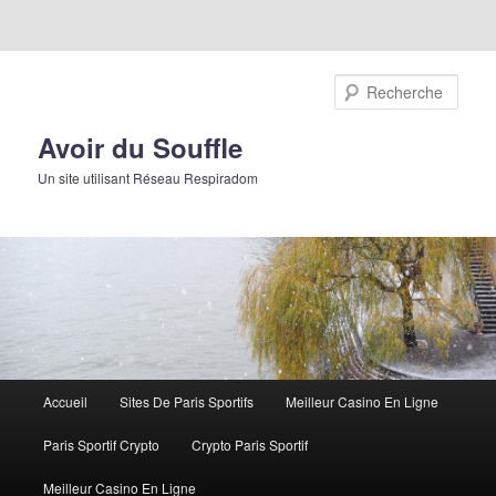
Rech
Avoir du Souffle
Un site utilisant Réseau Respiradom
Menu principal
Accueil
Sites De Paris Sportifs
Meilleur Casino En Ligne
Aller au contenu principal
Aller au contenu secondaire
Paris Sportif Crypto
Crypto Paris Sportif
Meilleur Casino En Ligne