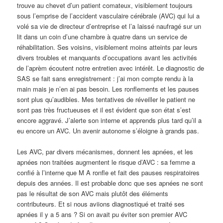
trouve au chevet d’un patient comateux, visiblement toujours
sous l’emprise de l’accident vasculaire cérébrale (AVC) qui lui a
volé sa vie de directeur d’entreprise et l’a laissé naufragé sur un
lit dans un coin d’une chambre à quatre dans un service de
réhabilitation. Ses voisins, visiblement moins atteints par leurs
divers troubles et manquants d’occupations avant les activités
de l’aprèm écoutent notre entretien avec intérêt. Le diagnostic de
SAS se fait sans enregistrement : j’ai mon compte rendu à la
main mais je n’en ai pas besoin. Les ronflements et les pauses
sont plus qu’audibles. Mes tentatives de réveiller le patient ne
sont pas très fructueuses et il est évident que son état s’est
encore aggravé. J’alerte son interne et apprends plus tard qu’il a
eu encore un AVC. Un avenir autonome s’éloigne à grands pas.
Les AVC, par divers mécanismes, donnent les apnées, et les
apnées non traitées augmentent le risque d’AVC : sa femme a
confié à l’interne que M A ronfle et fait des pauses respiratoires
depuis des années. Il est probable donc que ses apnées ne sont
pas le résultat de son AVC mais plutôt des éléments
contributeurs. Et si nous aviions diagnostiqué et traité ses
apnées il y a 5 ans ? Si on avait pu éviter son premier AVC