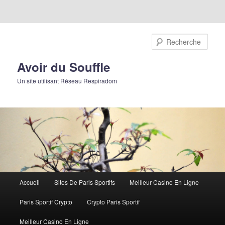
Rech
Avoir du Souffle
Un site utilisant Réseau Respiradom
Menu principal
Accueil
Sites De Paris Sportifs
Meilleur Casino En Ligne
Aller au contenu principal
Aller au contenu secondaire
Paris Sportif Crypto
Crypto Paris Sportif
Meilleur Casino En Ligne