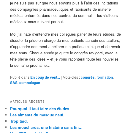
je ne suis pas sur que nous soyons plus à l’abri des incitations
des compagnies pharmaceutiques et fabricants de matériel
médical enfermés dans nos centres du sommeil – les visiteurs
médicaux nous suivent partout.
Moi j’ai hâte d’entendre mes collègues parler de leurs études, de
discuter la prise en charge de mes patients au sein des ateliers,
d’apprendre comment améliorer ma pratique clinique et de revoir
mes amis. Chaque année je quitte le congrès revigoré, avec la
tête pleine des idées – et je vous raconterai toute les nouvelles
la semaine prochaine…
Publié dans
En coup de vent...
|
Mots-clés :
congrès
,
formation
,
SAS
,
somnologue
ARTICLES RÉCENTS
Pourquoi il faut faire des études
Les aimants du masque neuf.
Trop tard.
Les mouchards: une histoire sans fin…