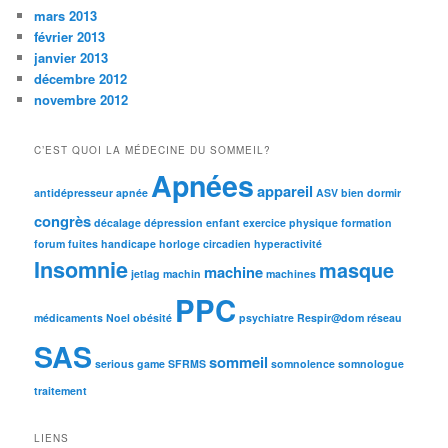
mars 2013
février 2013
janvier 2013
décembre 2012
novembre 2012
C’EST QUOI LA MÉDECINE DU SOMMEIL?
Apnées
appareil
antidépresseur
apnée
ASV
bien dormir
congrès
décalage
dépression
enfant
exercice physique
formation
forum
fuites
handicape
horloge circadien
hyperactivité
Insomnie
masque
machine
jetlag
machin
machines
PPC
médicaments
Noel
obésité
psychiatre
Respir@dom
réseau
SAS
sommeil
serious game
SFRMS
somnolence
somnologue
traitement
LIENS