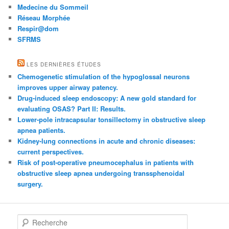
Medecine du Sommeil
Réseau Morphée
Respir@dom
SFRMS
LES DERNIÈRES ÉTUDES
Chemogenetic stimulation of the hypoglossal neurons
improves upper airway patency.
Drug-induced sleep endoscopy: A new gold standard for
evaluating OSAS? Part II: Results.
Lower-pole intracapsular tonsillectomy in obstructive sleep
apnea patients.
Kidney-lung connections in acute and chronic diseases:
current perspectives.
Risk of post-operative pneumocephalus in patients with
obstructive sleep apnea undergoing transsphenoidal
surgery.
Recherche