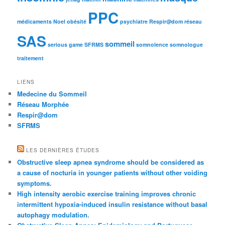
PPC
médicaments
Noel
obésité
psychiatre
Respir@dom
réseau
SAS
sommeil
serious game
SFRMS
somnolence
somnologue
traitement
LIENS
Medecine du Sommeil
Réseau Morphée
Respir@dom
SFRMS
LES DERNIÈRES ÉTUDES
Obstructive sleep apnea syndrome should be considered as
a cause of nocturia in younger patients without other voiding
symptoms.
High intensity aerobic exercise training improves chronic
intermittent hypoxia-induced insulin resistance without basal
autophagy modulation.