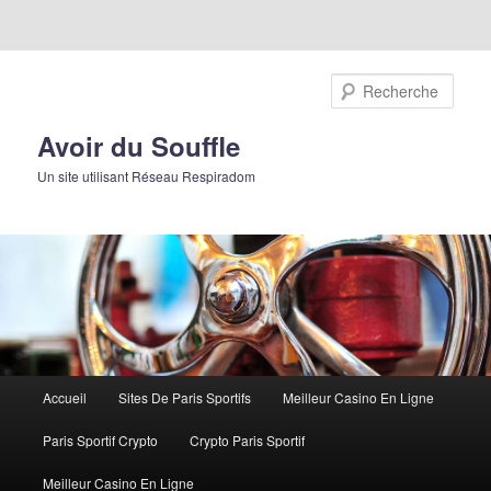
Rech
Avoir du Souffle
Un site utilisant Réseau Respiradom
Menu principal
Accueil
Sites De Paris Sportifs
Meilleur Casino En Ligne
Aller au contenu principal
Aller au contenu secondaire
Paris Sportif Crypto
Crypto Paris Sportif
Meilleur Casino En Ligne