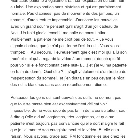
Mon autre patiente a également fait son exploration du sommeil
au labo. Une exploration sans histoires et qui est parfaitement
normale. Pas d’apnées, pas de mouvements des jambes, un
sommeil d’architecture impeccable. J’annonce les nouvelles
avec un grand sourire pensant qu’il s’agit d’un joli cadeau de
Noel. Un froid glacial envahit ma salle de consultation.
Visiblement la patiente ne me croit pas de tout. « Je vous
signale docteur, que je n’ai pas fermé l’œil la nuit. Vous vous
trompez ». Au secours. Heureusement que c’est moi qui a lu son
tracé et moi qui a regardé la vidéo à un moment donné (plutôt
pour voir si elle fonctionnait cette nuit-là …) et j’ai vu ma patiente
en train de dormir. Quoi dire ? Il s’agit visiblement d’un trouble de
misperception du sommeil, et j’en doutais un peu devant le récit
des nuits blanches sans aucun retentissement diurne.
Persuader les gens qui sont convaincus qu’ils ne dorment pas
que tout se passe bien est excessivement délicat voir
impossible. Je ne vous raconte pas la fin de la consultation, sauf
à dire qu’elle a duré longtemps, très longtemps, et que ma
patiente n’est toujours pas convaincue qu’elle dort malgré le fait
que je l’ai montré son enregistrement et la vidéo. Et elle en a
raison. Nous savons, grâce aux IRM fonctionnelles que chez les