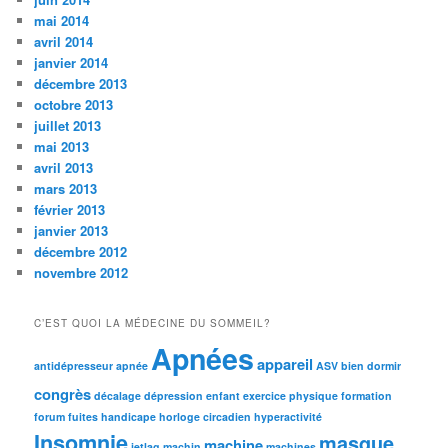
mai 2014
avril 2014
janvier 2014
décembre 2013
octobre 2013
juillet 2013
mai 2013
avril 2013
mars 2013
février 2013
janvier 2013
décembre 2012
novembre 2012
C’EST QUOI LA MÉDECINE DU SOMMEIL?
Apnées
appareil
antidépresseur
apnée
ASV
bien dormir
congrès
décalage
dépression
enfant
exercice physique
formation
forum
fuites
handicape
horloge circadien
hyperactivité
Insomnie
masque
machine
jetlag
machin
machines