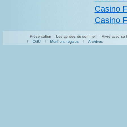
Casino F
Casino F
Présentation
Les apnées du sommeil
Vivre avec sa
CGU
Mentions légales
Archives