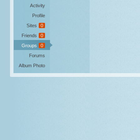
Activity
Profile
Sites
0
Friends
0
Groups
0
Forums
Album Photo