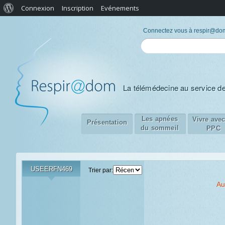
Connexion
Inscription
Evénements
Connectez vous à respir@do
La télémédecine au service de
Les apnées
Vivre avec
Présentation
du sommeil
PPC
USEERFN469
Trier par:
Au