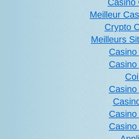
Casino 
Meilleur Cas
Crypto 
Meilleurs Si
Casino 
Casino 
Coi
Casino 
Casino
Casino 
Casino 
Appl