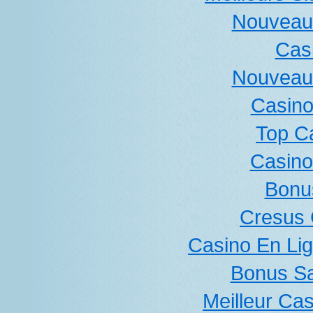
Nouveau
Cas
Nouveau
Casino
Top C
Casino
Bonu
Cresus 
Casino En Li
Bonus Sa
Meilleur Ca