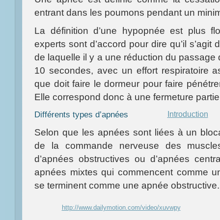
entrant dans les poumons pendant un min
La définition d’une hypopnée est plus f
experts sont d’accord pour dire qu’il s’agit 
de laquelle il y a une réduction du passage 
10 secondes, avec un effort respiratoire ass
que doit faire le dormeur pour faire pénétre
Elle correspond donc à une fermeture partie
Différents types d’apnées
Introduction
Selon que les apnées sont liées à un bloca
de la commande nerveuse des muscles i
d’apnées obstructives ou d’apnées centra
apnées mixtes qui commencent comme une
se terminent comme une apnée obstructive.
http://www.dailymotion.com/video/xuvwpy