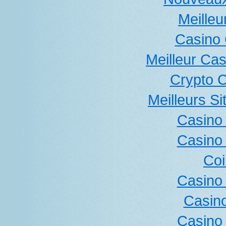
Meilleu
Casino 
Meilleur Cas
Crypto 
Meilleurs Si
Casino 
Casino 
Coi
Casino 
Casino
Casino 