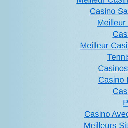
Casino San
Meilleur
Cas
Meilleur Cas
Tenni
Casinos
Casino 
Cas
P
Casino Ave
Meilleurs Si